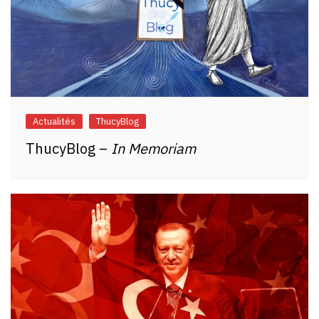
Actualités
ThucyBlog
ThucyBlog –
In Memoriam