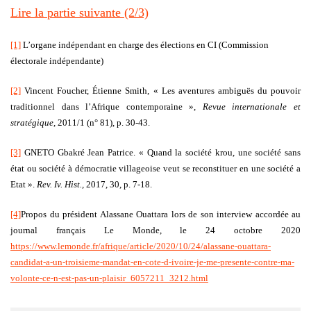
Lire la partie suivante (2/3)
[1]
L’organe indépendant en charge des élections en CI (Commission
électorale indépendante)
[2]
Vincent Foucher, Étienne Smith, « Les aventures ambiguës du pouvoir
traditionnel dans l’Afrique contemporaine »,
Revue internationale et
stratégique
, 2011/1 (n° 81), p. 30-43.
[3]
GNETO Gbakré Jean Patrice. « Quand la société krou, une société sans
état ou société à démocratie villageoise veut se reconstituer en une société a
Etat ».
Rev. Iv. Hist.,
2017, 30, p. 7-18.
[4]
Propos du président Alassane Ouattara lors de son interview accordée au
journal français Le Monde, le 24 octobre 2020
https://www.lemonde.fr/afrique/article/2020/10/24/alassane-ouattara-
candidat-a-un-troisieme-mandat-en-cote-d-ivoire-je-me-presente-contre-ma-
volonte-ce-n-est-pas-un-plaisir_6057211_3212.html