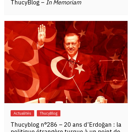
ThucyBlog –
In Memoriam
Actualités
ThucyBlog
Thucyblog n°286 – 20 ans d’Erdoğan : la
politique étrangère turque à un point de