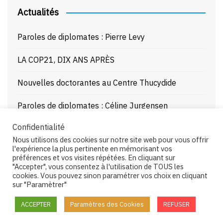
Actualités
Paroles de diplomates : Pierre Levy
LA COP21, DIX ANS APRÈS
Nouvelles doctorantes au Centre Thucydide
Paroles de diplomates : Céline Jurgensen
Confidentialité
Journée d’étude : La Mer Noire enjeux stratégiques
Nous utilisons des cookies sur notre site web pour vous offrir
et juridiques – 21/10/25
l'expérience la plus pertinente en mémorisant vos
préférences et vos visites répétées. En cliquant sur
"Accepter", vous consentez à l'utilisation de TOUS les
cookies. Vous pouvez sinon paramétrer vos choix en cliquant
sur "Paramètrer"
Copyright © 2026 Centre Thucydide. All rights reserved.
ACCEPTER
Paramètres des Cookies
REFUSER