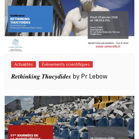
Actualités
Événements scientifiques
𝑹𝒆𝒕𝒉𝒊𝒏𝒌𝒊𝒏𝒈 𝑻𝒉𝒖𝒄𝒚𝒅𝒊𝒅𝒆𝒔 by Pr Lebow