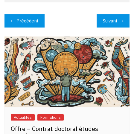
Navigation
Précédent
Suivant
de
l’article
Actualités
Formations
Offre – Contrat doctoral études