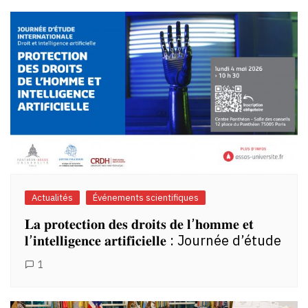
Actualités
Événements scientifiques
𝐋𝐚 𝐩𝐫𝐨𝐭𝐞𝐜𝐭𝐢𝐨𝐧 𝐝𝐞𝐬 𝐝𝐫𝐨𝐢𝐭𝐬 𝐝𝐞 𝐥’𝐡𝐨𝐦𝐦𝐞 𝐞𝐭
𝐥’𝐢𝐧𝐭𝐞𝐥𝐥𝐢𝐠𝐞𝐧𝐜𝐞 𝐚𝐫𝐭𝐢𝐟𝐢𝐜𝐢𝐞𝐥𝐥𝐞 : Journée d’étude
1