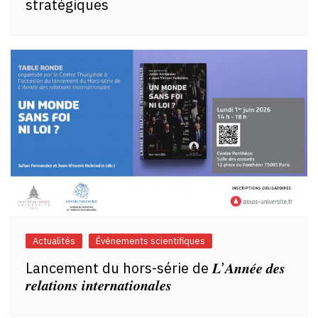
stratégiques
Actualités
Événements scientifiques
Lancement du hors-série de 𝑳’𝑨𝒏𝒏𝒆́𝒆 𝒅𝒆𝒔
𝒓𝒆𝒍𝒂𝒕𝒊𝒐𝒏𝒔 𝒊𝒏𝒕𝒆𝒓𝒏𝒂𝒕𝒊𝒐𝒏𝒂𝒍𝒆𝒔