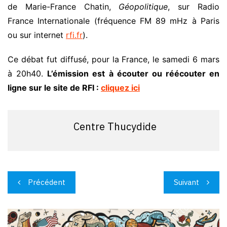
de Marie-France Chatin,
Géopolitique
, sur Radio
France Internationale (fréquence FM 89 mHz à Paris
ou sur internet
rfi.fr
).
Ce débat fut diffusé, pour la France, le samedi 6 mars
à 20h40.
L’émission est à écouter ou réécouter en
ligne sur le site de RFI :
cliquez ici
Centre Thucydide
Navigation
Précédent
Suivant
de
l’article