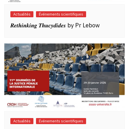
Actualités
Événements scientifiques
𝑹𝒆𝒕𝒉𝒊𝒏𝒌𝒊𝒏𝒈 𝑻𝒉𝒖𝒄𝒚𝒅𝒊𝒅𝒆𝒔 by Pr Lebow
Actualités
Événements scientifiques