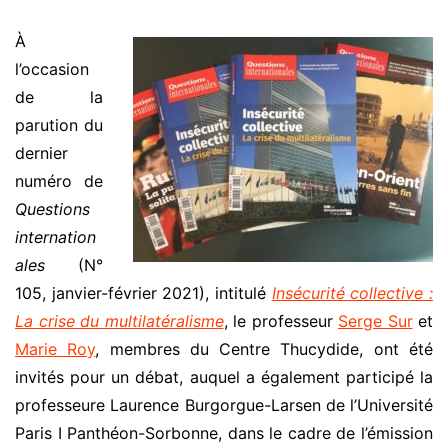
À
l’occasion
de la
parution du
dernier
numéro de
Questions
internation
ales
(N°
105, janvier-février 2021), intitulé
Insécurité collective :
La crise du multilatéralisme
, le professeur
Serge Sur
et
Marie Roy
, membres du Centre Thucydide, ont été
invités pour un débat, auquel a également participé la
professeure Laurence Burgorgue-Larsen de l’Université
Paris I Panthéon-Sorbonne, dans le cadre de l’émission