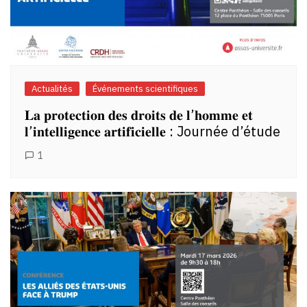
Actualités
Événements scientifiques
𝐋𝐚 𝐩𝐫𝐨𝐭𝐞𝐜𝐭𝐢𝐨𝐧 𝐝𝐞𝐬 𝐝𝐫𝐨𝐢𝐭𝐬 𝐝𝐞 𝐥’𝐡𝐨𝐦𝐦𝐞 𝐞𝐭
𝐥’𝐢𝐧𝐭𝐞𝐥𝐥𝐢𝐠𝐞𝐧𝐜𝐞 𝐚𝐫𝐭𝐢𝐟𝐢𝐜𝐢𝐞𝐥𝐥𝐞 : Journée d’étude
1