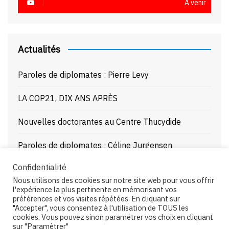
À venir
Actualités
Paroles de diplomates : Pierre Levy
LA COP21, DIX ANS APRÈS
Nouvelles doctorantes au Centre Thucydide
Paroles de diplomates : Céline Jurgensen
Confidentialité
Journée d’étude : La Mer Noire enjeux stratégiques
Nous utilisons des cookies sur notre site web pour vous offrir
et juridiques – 21/10/25
l'expérience la plus pertinente en mémorisant vos
préférences et vos visites répétées. En cliquant sur
"Accepter", vous consentez à l'utilisation de TOUS les
cookies. Vous pouvez sinon paramétrer vos choix en cliquant
sur "Paramètrer"