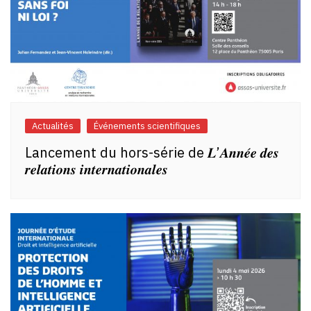
Actualités
Événements scientifiques
Lancement du hors-série de 𝑳’𝑨𝒏𝒏𝒆́𝒆 𝒅𝒆𝒔
𝒓𝒆𝒍𝒂𝒕𝒊𝒐𝒏𝒔 𝒊𝒏𝒕𝒆𝒓𝒏𝒂𝒕𝒊𝒐𝒏𝒂𝒍𝒆𝒔