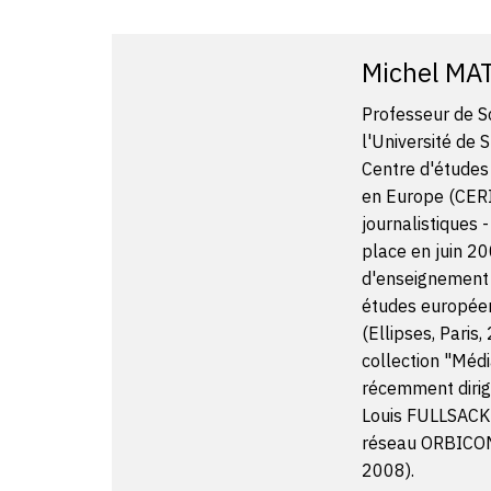
Michel MA
Professeur de Sc
l'Université de 
Centre d'études 
en Europe (CERI
journalistiques -
place en juin 20
d'enseignement d
études européen
(Ellipses, Paris,
collection "Média
récemment dirig
Louis FULLSACK 
réseau ORBICOM
2008).