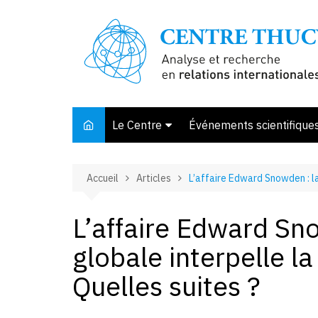
Aller
au
contenu
Le Centre
Événements scientifique
Présentation
Accueil
Articles
L’affaire Edward Snowden : la
Membres et associés
Conseil d’orientation
L’affaire Edward Sno
Bibliothèque
globale interpelle la
Offre de stage
Quelles suites ?