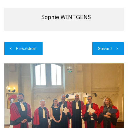
Sophie WINTGENS
Navigation
Précédent
Suivant
de
l’article