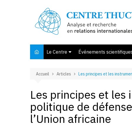
Aller
au
contenu
Le Centre
Événements scientifique
Présentation
Accueil
Articles
Les principes et les instrumen
Membres et associés
Conseil d’orientation
Les principes et les
Bibliothèque
politique de défense
Offre de stage
l’Union africaine