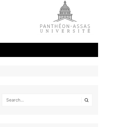
litique
ale
tudes
s
on
éfense et
industrielles