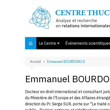
Aller
au
contenu
Le Centre
Événements scientifique
Présentation
Accueil
Emmanuel BOURDONCLE
Membres et associés
Conseil d’orientation
Emmanuel BOURDO
Bibliothèque
Offre de stage
Docteur en droit international et consultant juri
du Ministère de l'Europe et des Affaires étrang
direction du Pr. Serge SUR, porte sur "Le traité 