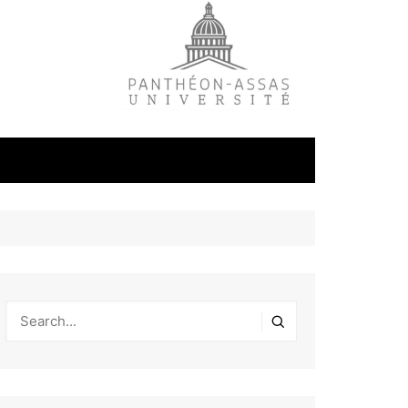
litique
ale
tudes
s
on
éfense et
industrielles