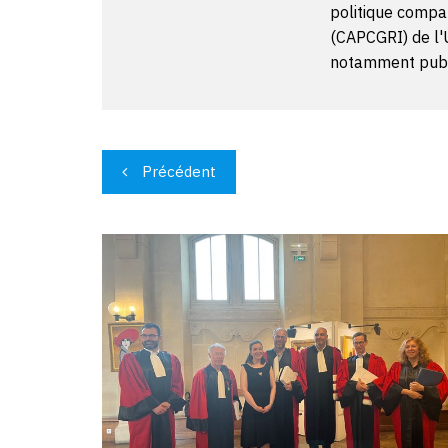
politique compar
(CAPCGRI) de l'U
notamment publi
Navigation
Précédent
de
l’article