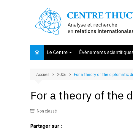
Aller
au
contenu
Le Centre
Événements scientifique
Présentation
Accueil
2006
For a theory of the diplomatic d
Membres et associés
Conseil d’orientation
For a theory of the 
Bibliothèque
Offre de stage
Non classé
Partager sur :