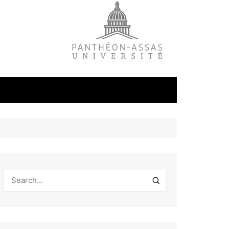
litique
ale
tudes
s
on
éfense et
industrielles