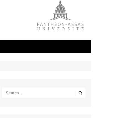
litique
ale
tudes
s
on
éfense et
industrielles