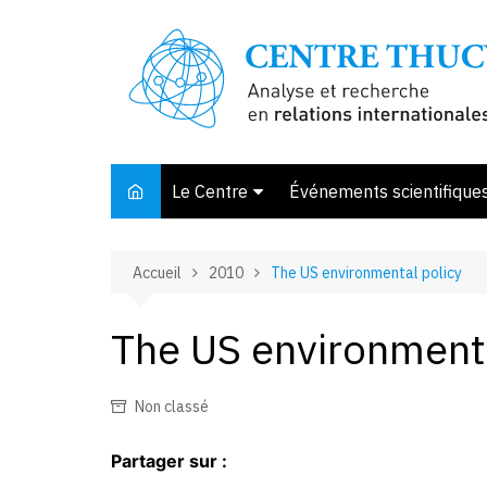
Aller
au
contenu
Le Centre
Événements scientifique
Présentation
Accueil
2010
The US environmental policy
Membres et associés
Conseil d’orientation
The US environmenta
Bibliothèque
Offre de stage
Non classé
Partager sur :