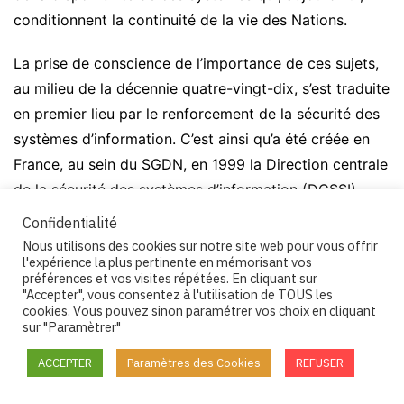
conditionnent la continuité de la vie des Nations.
La prise de conscience de l’importance de ces sujets,
au milieu de la décennie quatre-vingt-dix, s’est traduite
en premier lieu par le renforcement de la sécurité des
systèmes d’information. C’est ainsi qu’a été créée en
France, au sein du SGDN, en 1999 la Direction centrale
de la sécurité des systèmes d’information (DCSSI),
devenue Agence nationale depuis, et qu’une réflexion
Confidentialité
d’ampleur a été engagée, au même moment, sur le rôle
Nous utilisons des cookies sur notre site web pour vous offrir
l'expérience la plus pertinente en mémorisant vos
du Gouvernement en matière de protection et de
préférences et vos visites répétées. En cliquant sur
permanence des infrastructures vitales.
"Accepter", vous consentez à l'utilisation de TOUS les
cookies. Vous pouvez sinon paramétrer vos choix en cliquant
sur "Paramètrer"
Les systèmes d’information, c’est la dématérialisation
de la menace, la déterritorialisation de la défense, la
ACCEPTER
Paramètres des Cookies
REFUSER
négation même de la frontière.