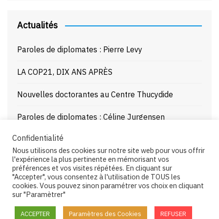
Actualités
Paroles de diplomates : Pierre Levy
LA COP21, DIX ANS APRÈS
Nouvelles doctorantes au Centre Thucydide
Paroles de diplomates : Céline Jurgensen
Confidentialité
Journée d’étude : La Mer Noire enjeux stratégiques
Nous utilisons des cookies sur notre site web pour vous offrir
et juridiques – 21/10/25
l'expérience la plus pertinente en mémorisant vos
préférences et vos visites répétées. En cliquant sur
"Accepter", vous consentez à l'utilisation de TOUS les
cookies. Vous pouvez sinon paramétrer vos choix en cliquant
sur "Paramètrer"
Copyright © 2026 Centre Thucydide. All rights reserved.
ACCEPTER
Paramètres des Cookies
REFUSER