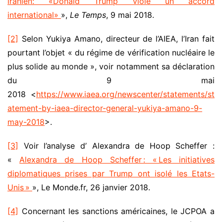
iranien: «Donald Trump viole un accord
international»
»,
Le Temps
, 9 mai 2018.
[2]
Selon Yukiya Amano, directeur de l’AIEA, l’Iran fait
pourtant l’objet « du régime de vérification nucléaire le
plus solide au monde », voir notamment sa déclaration
du 9 mai
2018 <
https://www.iaea.org/newscenter/statements/st
atement-by-iaea-director-general-yukiya-amano-9-
may-2018
>.
[3]
Voir l’analyse d’ Alexandra de Hoop Scheffer :
«
Alexandra de Hoop Scheffer : « Les initiatives
diplomatiques prises par Trump ont isolé les Etats-
Unis »
», Le Monde.fr, 26 janvier 2018.
[4]
Concernant les sanctions américaines, le JCPOA a