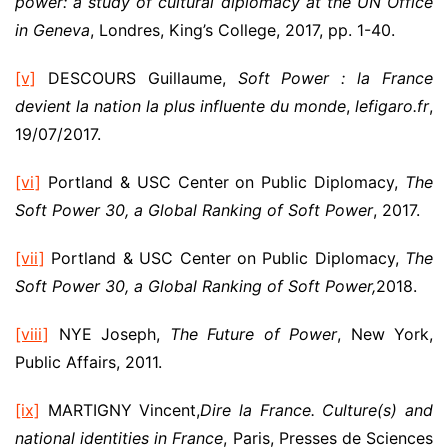
power: a study of cultural diplomacy at the UN Office
in Geneva
, Londres, King’s College, 2017, pp. 1-40.
[v]
DESCOURS Guillaume,
Soft Power : la France
devient la nation la plus influente du monde
,
lefigaro.fr
,
19/07/2017.
[vi]
Portland & USC Center on Public Diplomacy,
The
Soft Power 30, a Global Ranking of Soft Power
, 2017.
[vii]
Portland & USC Center on Public Diplomacy,
The
Soft Power 30, a Global Ranking of Soft Power,
2018.
[viii]
NYE Joseph,
The Future of Power
, New York,
Public Affairs, 2011.
[ix]
MARTIGNY Vincent,
Dire la France. Culture(s) and
national identities in France
, Paris, Presses de Sciences