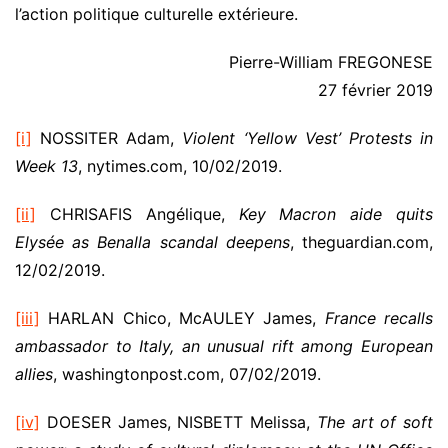
l’action politique culturelle extérieure.
Pierre-William FREGONESE
27 février 2019
[i]
NOSSITER Adam,
Violent ‘Yellow Vest’ Protests in
Week 13
, nytimes.com, 10/02/2019.
[ii]
CHRISAFIS Angélique,
Key Macron aide quits
Elysée as Benalla scandal deepens
, theguardian.com,
12/02/2019.
[iii]
HARLAN Chico, McAULEY James,
France recalls
ambassador to Italy, an unusual rift among European
allies
, washingtonpost.com, 07/02/2019.
[iv]
DOESER James, NISBETT Melissa,
The art of soft