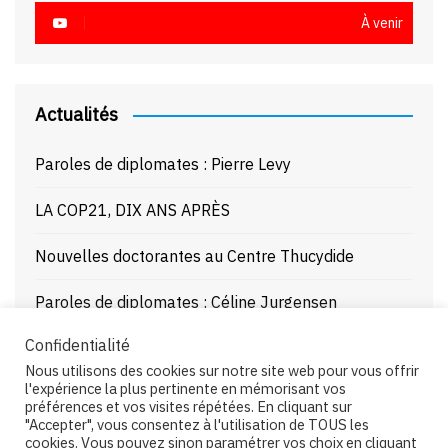
À venir
Actualités
Paroles de diplomates : Pierre Levy
LA COP21, DIX ANS APRÈS
Nouvelles doctorantes au Centre Thucydide
Paroles de diplomates : Céline Jurgensen
Confidentialité
Journée d’étude : La Mer Noire enjeux stratégiques
Nous utilisons des cookies sur notre site web pour vous offrir
et juridiques – 21/10/25
l'expérience la plus pertinente en mémorisant vos
préférences et vos visites répétées. En cliquant sur
"Accepter", vous consentez à l'utilisation de TOUS les
cookies. Vous pouvez sinon paramétrer vos choix en cliquant