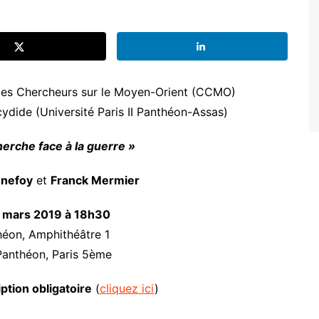
 des Chercheurs sur le Moyen-Orient (CCMO)
ydide (Université Paris II Panthéon-Assas)
herche face à la guerre »
nnefoy
et
Franck Mermier
 mars 2019 à 18h30
héon, Amphithéâtre 1
Panthéon, Paris 5ème
iption obligatoire
(
cliquez ici
)