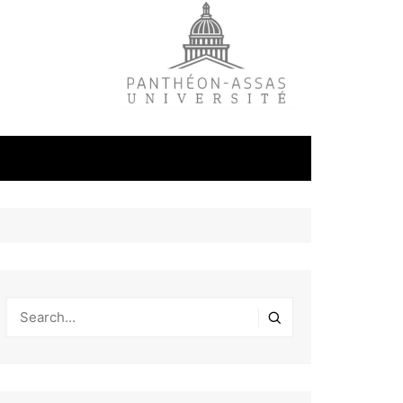
litique
ale
tudes
s
on
éfense et
industrielles