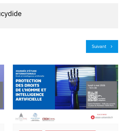
ucydide
Suivant