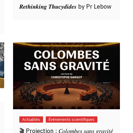
𝑹𝒆𝒕𝒉𝒊𝒏𝒌𝒊𝒏𝒈 𝑻𝒉𝒖𝒄𝒚𝒅𝒊𝒅𝒆𝒔 by Pr Lebow
Actualités
Événements scientifiques
🎬 Projection : 𝐶𝑜𝑙𝑜𝑚𝑏𝑒𝑠 𝑠𝑎𝑛𝑠 𝑔𝑟𝑎𝑣𝑖𝑡𝑒́