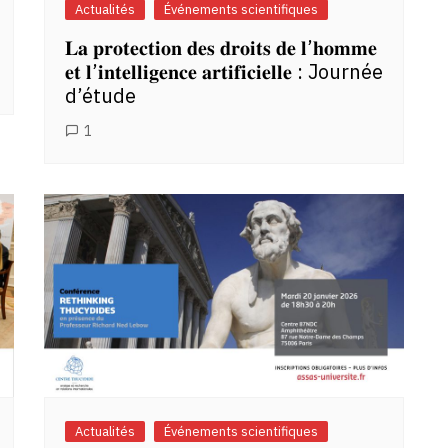
Actualités
Événements scientifiques
𝐋𝐚 𝐩𝐫𝐨𝐭𝐞𝐜𝐭𝐢𝐨𝐧 𝐝𝐞𝐬 𝐝𝐫𝐨𝐢𝐭𝐬 𝐝𝐞 𝐥’𝐡𝐨𝐦𝐦𝐞
𝐞𝐭 𝐥’𝐢𝐧𝐭𝐞𝐥𝐥𝐢𝐠𝐞𝐧𝐜𝐞 𝐚𝐫𝐭𝐢𝐟𝐢𝐜𝐢𝐞𝐥𝐥𝐞 : Journée
d’étude
1
Actualités
Événements scientifiques