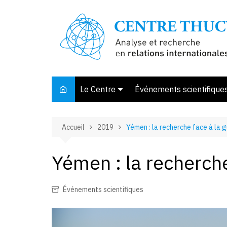
Aller
au
contenu
Le Centre
Événements scientifique
Présentation
Accueil
2019
Yémen : la recherche face à la 
Membres et associés
Conseil d’orientation
Yémen : la recherche
Bibliothèque
Offre de stage
Événements scientifiques