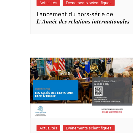
Actualités
Événements scientifiques
Lancement du hors-série de
𝑳’𝑨𝒏𝒏𝒆́𝒆 𝒅𝒆𝒔 𝒓𝒆𝒍𝒂𝒕𝒊𝒐𝒏𝒔 𝒊𝒏𝒕𝒆𝒓𝒏𝒂𝒕𝒊𝒐𝒏𝒂𝒍𝒆𝒔
Actualités
Événements scientifiques