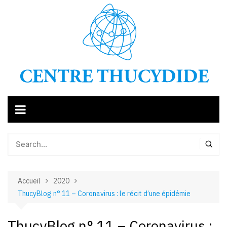
Aller
au
contenu
Accueil
2020
ThucyBlog n° 11 – Coronavirus : le récit d’une épidémie
ThucyBlog n° 11 – Coronavirus :