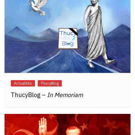
Actualités
ThucyBlog
ThucyBlog –
In Memoriam