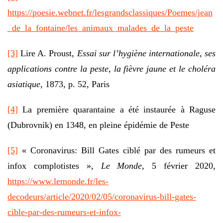
https://poesie.webnet.fr/lesgrandsclassiques/Poemes/jean
_de_la_fontaine/les_animaux_malades_de_la_peste
[3]
Lire A. Proust,
Essai sur l’hygiène internationale, ses
applications contre la peste, la fièvre jaune et le choléra
asiatique
, 1873, p. 52, Paris
[4]
La première quarantaine a été instaurée à Raguse
(Dubrovnik) en 1348, en pleine épidémie de Peste
[5]
« Coronavirus: Bill Gates ciblé par des rumeurs et
infox complotistes »,
Le Monde
, 5 février 2020,
https://www.lemonde.fr/les-
decodeurs/article/2020/02/05/coronavirus-bill-gates-
cible-par-des-rumeurs-et-infox-