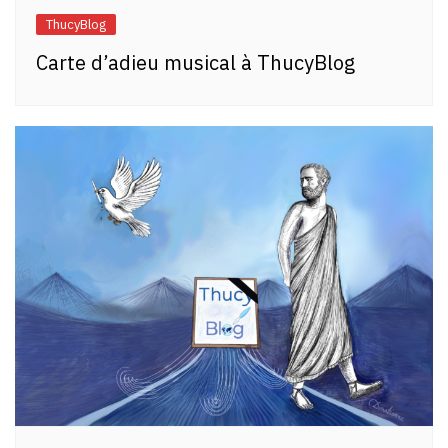
ThucyBlog
Carte d’adieu musical à ThucyBlog