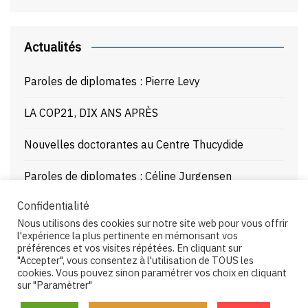
Actualités
Paroles de diplomates : Pierre Levy
LA COP21, DIX ANS APRÈS
Nouvelles doctorantes au Centre Thucydide
Paroles de diplomates : Céline Jurgensen
Confidentialité
Journée d’étude : La Mer Noire enjeux stratégiques
Nous utilisons des cookies sur notre site web pour vous offrir
et juridiques – 21/10/25
l'expérience la plus pertinente en mémorisant vos
préférences et vos visites répétées. En cliquant sur
"Accepter", vous consentez à l'utilisation de TOUS les
cookies. Vous pouvez sinon paramétrer vos choix en cliquant
sur "Paramètrer"