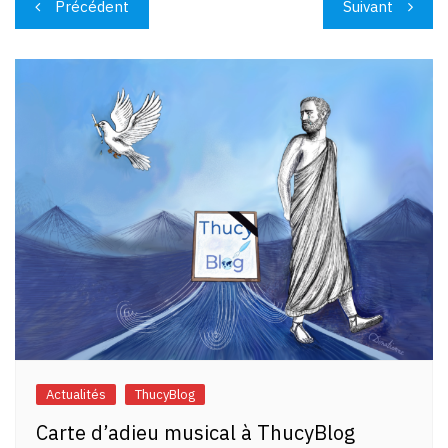
Précédent
Suivant
de
l’article
Actualités
ThucyBlog
Carte d’adieu musical à ThucyBlog