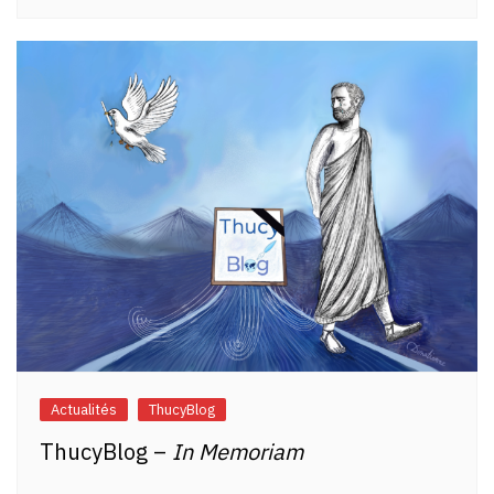
Actualités
ThucyBlog
ThucyBlog –
In Memoriam