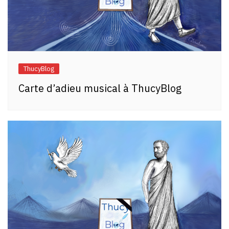
ThucyBlog
Carte d’adieu musical à ThucyBlog