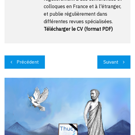
colloques en France et à l'étranger,
et publie régulièrement dans
différentes revues spécialisées.
Télécharger le CV (format PDF)
Navigation
Précédent
Suivant
de
l’article