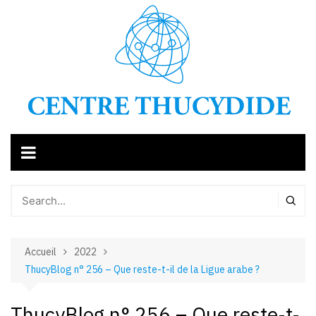
Aller
au
contenu
Accueil
2022
ThucyBlog n° 256 – Que reste-t-il de la Ligue arabe ?
ThucyBlog n° 256 – Que reste-t-