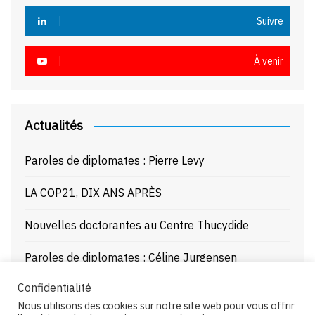
Suivre
À venir
Actualités
Paroles de diplomates : Pierre Levy
LA COP21, DIX ANS APRÈS
Nouvelles doctorantes au Centre Thucydide
Paroles de diplomates : Céline Jurgensen
Confidentialité
Journée d’étude : La Mer Noire enjeux stratégiques
Nous utilisons des cookies sur notre site web pour vous offrir
et juridiques – 21/10/25