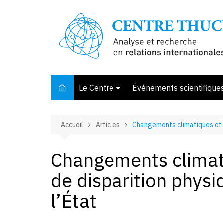
Aller
au
contenu
Le Centre
Événements scientifique
Présentation
Accueil
Articles
Changements climatiques et pe
Membres et associés
Conseil d’orientation
Changements climat
Bibliothèque
de disparition physi
Offre de stage
l’État