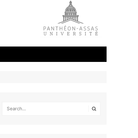
litique
ale
tudes
s
on
éfense et
industrielles