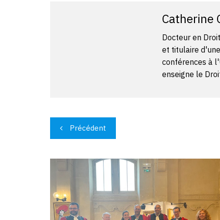
Catherine
Docteur en Droit
et titulaire d'un
conférences à l'
enseigne le Droit
Navigation
Précédent
de
l’article