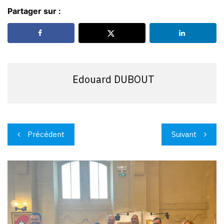
Partager sur :
Edouard DUBOUT
Navigation
Précédent
Suivant
de
l’article