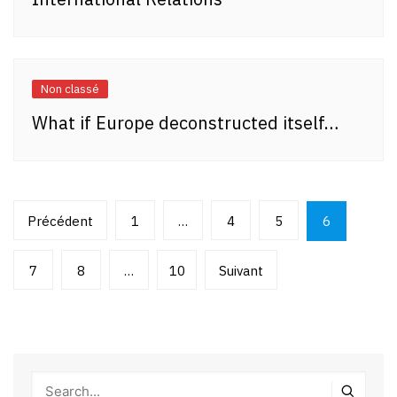
Non classé
What if Europe deconstructed itself…
Pagination
Précédent
1
…
4
5
6
des
publications
7
8
…
10
Suivant