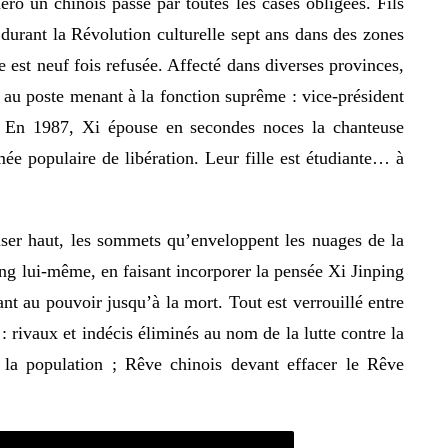
o un chinois passe par toutes les cases obligées. Fils
rant la Révolution culturelle sept ans dans des zones
 est neuf fois refusée. Affecté dans diverses provinces,
au poste menant à la fonction suprême : vice-président
i. En 1987, Xi épouse en secondes noces la chanteuse
e populaire de libération. Leur fille est étudiante… à
 viser haut, les sommets qu’enveloppent les nuages de la
ng lui-même, en faisant incorporer la pensée Xi Jinping
ant au pouvoir jusqu’à la mort. Tout est verrouillé entre
 : rivaux et indécis éliminés au nom de la lutte contre la
e la population ; Rêve chinois devant effacer le Rêve