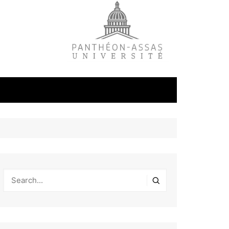
litique
ale
tudes
s
on
éfense et
industrielles