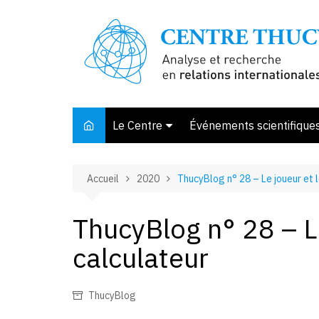
Aller
au
contenu
Le Centre
Événements scientifique
Présentation
Accueil
2020
ThucyBlog n° 28 – Le joueur et 
Membres et associés
Conseil d’orientation
ThucyBlog n° 28 – Le
Bibliothèque
calculateur
Offre de stage
ThucyBlog