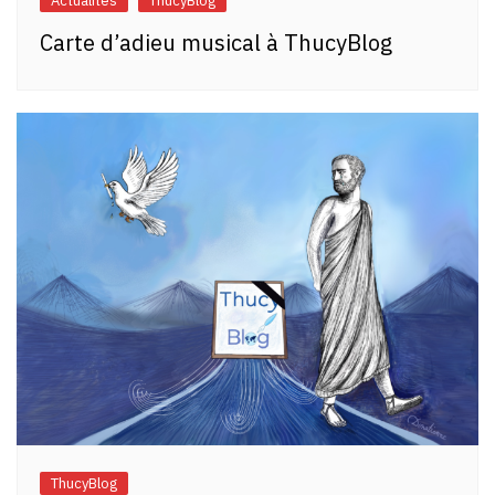
Actualités
ThucyBlog
Carte d’adieu musical à ThucyBlog
ThucyBlog