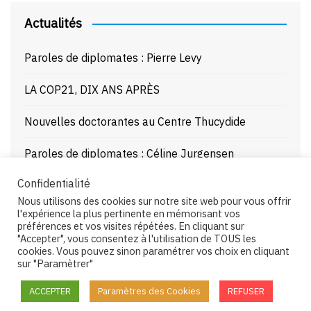
Actualités
Paroles de diplomates : Pierre Levy
LA COP21, DIX ANS APRÈS
Nouvelles doctorantes au Centre Thucydide
Paroles de diplomates : Céline Jurgensen
Confidentialité
Journée d’étude : La Mer Noire enjeux stratégiques
Nous utilisons des cookies sur notre site web pour vous offrir
et juridiques – 21/10/25
l'expérience la plus pertinente en mémorisant vos
préférences et vos visites répétées. En cliquant sur
"Accepter", vous consentez à l'utilisation de TOUS les
cookies. Vous pouvez sinon paramétrer vos choix en cliquant
sur "Paramètrer"
Copyright © 2026 Centre Thucydide. All rights reserved.
ACCEPTER
Paramètres des Cookies
REFUSER