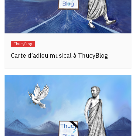
ThucyBlog
Carte d’adieu musical à ThucyBlog