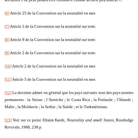
ses droits «
ne peut jamais être considéré comme un acte peu amical
».
[6]
Article 25 de la Convention sur la neutralité en mer.
[7]
Article 3 de la Convention sur la neutralité sur terre.
[8]
Article 9 de la Convention sur la neutralité sur terre.
[9]
Article 2 de la Convention sur la neutralité sur terre.
[10]
Article 2 de la Convention sur la neutralité en mer.
[11]
Article 5 de la Convention sur la neutralité en mer.
[12]
La doctrine admet en général que les pays suivants sont des pays neutres
permanents : la Suisse ; l’Autriche ; le Costa Rica ; la Finlande ; l’Irlande ;
Malte ; la Moldavie ; la Serbie ; la Suède ; et le Turkménistan.
[13]
Voir sur ce point Efraim Karsh,
Neutrality and small States
, Routledge
Revivals, 1988, 238 p.