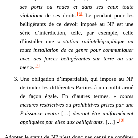
ses ports ou rades et dans ses eaux toute
[6]
violation
» de ses droits.
Le pendant pour les
belligérants de ce devoir imposé au NP est une
série d’interdiction, telle, par exemple, celle
d’installer une «
station radiotélégraphique ou
toute installation de ce genre pour communiquer
avec des forces belligérantes sur terre ou sur
[7]
mer
».
Une obligation d’impartialité, qui impose au NP
de traiter les différentes Partites à un conflit armé
de façon égale. En d’autres termes, «
toutes
mesures restrictives ou prohibitives prises par une
Puissance neutre
[…]
devront être uniformément
[8]
appliquées par elles aux belligérants.
[…] »
Adopter le statut de NP n’est donc pas censé ne conférer