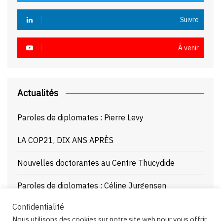
Suivre
À venir
Actualités
Paroles de diplomates : Pierre Levy
LA COP21, DIX ANS APRÈS
Nouvelles doctorantes au Centre Thucydide
Paroles de diplomates : Céline Jurgensen
Confidentialité
Journée d’étude : La Mer Noire enjeux stratégiques
Nous utilisons des cookies sur notre site web pour vous offrir
et juridiques – 21/10/25