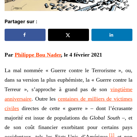
Partager sur :
Par
Philippe Bou Nader
, le 4 février 2021
La mal nommée « Guerre contre le Terrorisme », ou,
dans sa version la plus euphémiste, la « Guerre contre la
Terreur », s’approche à grand pas de son
vingtième
anniversaire
. Outre les
centaines de milliers de victimes
civiles
directes de cette « guerre » – dont l’écrasante
majorité est issue de populations du
Global South
–, et
de son coût financier exorbitant pour certains pays
[1]
occidentaux, tels les Etats-Unis d’Amérique,
et non