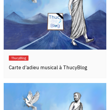
ThucyBlog
Carte d’adieu musical à ThucyBlog