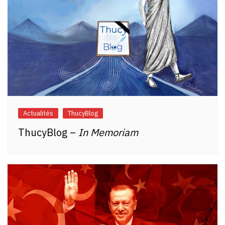
Actualités
ThucyBlog
ThucyBlog –
In Memoriam