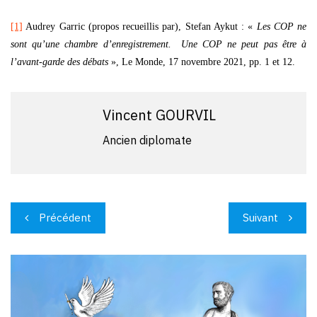
[1]
Audrey Garric (propos recueillis par), Stefan Aykut : «
Les COP ne
sont qu’une chambre d’enregistrement. Une COP ne peut pas être à
l’avant-garde des débats
», Le Monde, 17 novembre 2021, pp. 1 et 12.
Vincent GOURVIL
Ancien diplomate
Navigation
Précédent
Suivant
de
l’article