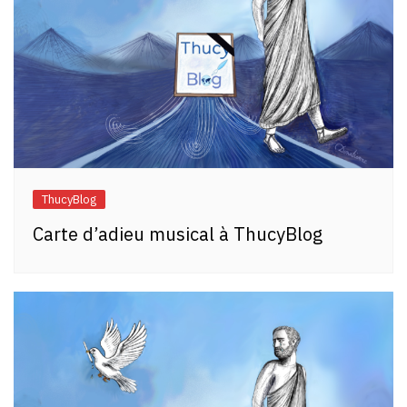
ThucyBlog
Carte d’adieu musical à ThucyBlog