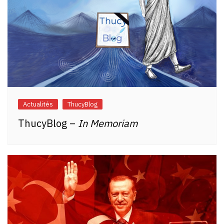
Actualités
ThucyBlog
ThucyBlog –
In Memoriam