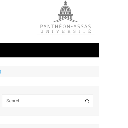
)
litique
ale
tudes
s
on
éfense et
industrielles