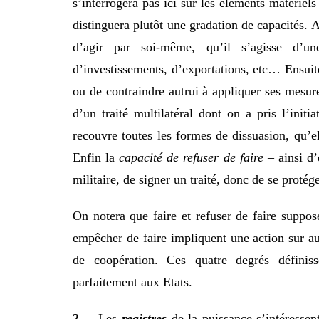
s’interrogera pas ici sur les éléments matériel
distinguera plutôt une gradation de capacités. 
d’agir par soi-même, qu’il s’agisse d’un
d’investissements, d’exportations, etc… Ensuit
ou de contraindre autrui à appliquer ses mesur
d’un traité multilatéral dont on a pris l’initi
recouvre toutes les formes de dissuasion, qu’el
Enfin la
capacité de refuser de faire
– ainsi d’
militaire, de signer un traité, donc de se proté
On notera que faire et refuser de faire suppos
empêcher de faire impliquent une action sur 
de coopération. Ces quatre degrés définis
parfaitement aux Etats.
2. –
Les
registres
de la puissance s’intéressen