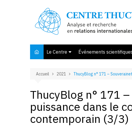
Aller
au
contenu
Le Centre
Événements scientifique
Présentation
Accueil
2021
ThucyBlog n° 171 – Souveraineté
Membres et associés
Conseil d’orientation
ThucyBlog n° 171 – 
Bibliothèque
puissance dans le co
Offre de stage
contemporain (3/3)