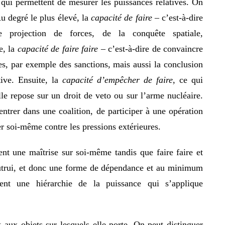
s qui permettent de mesurer les puissances relatives. On
Au degré le plus élevé, la
capacité de faire
– c’est-à-dire
e projection de forces, de la conquête spatiale,
e, la
capacité de faire faire
– c’est-à-dire de convaincre
es, par exemple des sanctions, mais aussi la conclusion
ative. Ensuite, la
capacité d’empêcher de faire
, ce qui
le repose sur un droit de veto ou sur l’arme nucléaire.
entrer dans une coalition, de participer à une opération
ger soi-même contre les pressions extérieures.
ent une maîtrise sur soi-même tandis que faire faire et
autrui, et donc une forme de dépendance et au minimum
sent une hiérarchie de la puissance qui s’applique
t aux objets sur lesquels elle porte. On peut distinguer