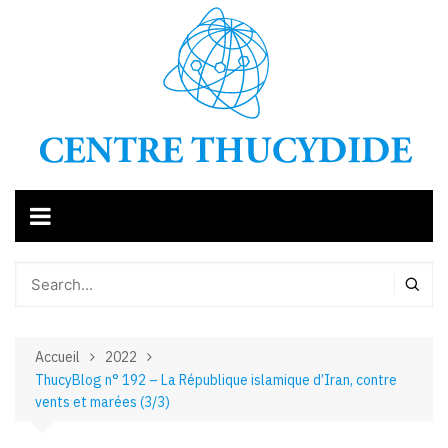
Aller
au
contenu
Accueil
2022
ThucyBlog n° 192 – La République islamique d’Iran, contre
vents et marées (3/3)