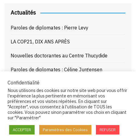
Actualités
Paroles de diplomates : Pierre Levy
LA COP21, DIX ANS APRÈS
Nouvelles doctorantes au Centre Thucydide
Paroles de diplomates : Céline Jurgensen
Confidentialité
Journée d’étude : La Mer Noire enjeux stratégiques
Nous utilisons des cookies sur notre site web pour vous offrir
et juridiques – 21/10/25
l'expérience la plus pertinente en mémorisant vos
préférences et vos visites répétées. En cliquant sur
"Accepter", vous consentez à l'utilisation de TOUS les
cookies. Vous pouvez sinon paramétrer vos choix en cliquant
sur "Paramètrer"
Copyright © 2026 Centre Thucydide. All rights reserved.
ACCEPTER
Paramètres des Cookies
REFUSER