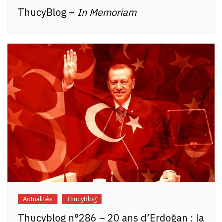
ThucyBlog –
In Memoriam
Actualités
ThucyBlog
Thucyblog n°286 – 20 ans d’Erdoğan : la