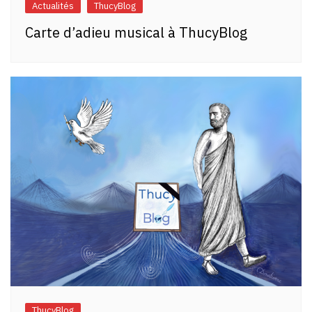
Actualités
ThucyBlog
Carte d’adieu musical à ThucyBlog
ThucyBlog