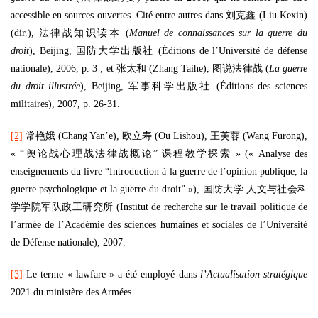
accessible en sources ouvertes. Cité entre autres dans 刘克鑫 (Liu Kexin)
(dir.), 法律战知识读本 (
Manuel de connaissances sur la guerre du
droit
), Beijing, 国防大学出版社 (Éditions de l’Université de défense
nationale), 2006, p. 3 ; et 张太和 (Zhang Taihe), 图说法律战 (
La guerre
du droit illustrée
), Beijing, 军事科学出版社 (Éditions des sciences
militaires), 2007, p. 26-31.
[2]
常艳娥 (Chang Yan’e), 欧立寿 (Ou Lishou), 王芙蓉 (Wang Furong),
« “舆论战心理战法律战概论” 课程教学探索 » (« Analyse des
enseignements du livre “Introduction à la guerre de l’opinion publique, la
guerre psychologique et la guerre du droit” »), 国防大学 人文与社会科
学学院军队政工研究所 (Institut de recherche sur le travail politique de
l’armée de l’Académie des sciences humaines et sociales de l’Université
de Défense nationale), 2007.
[3]
Le terme « lawfare » a été employé dans
l’Actualisation stratégique
2021 du ministère des Armées.