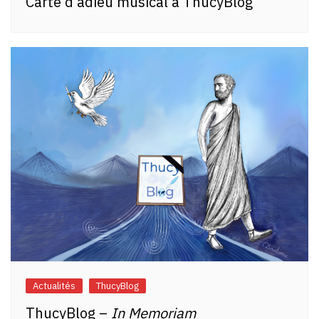
Carte d’adieu musical à ThucyBlog
Actualités
ThucyBlog
ThucyBlog –
In Memoriam